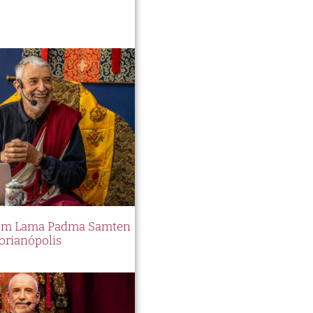
 com Lama Padma Samten
orianópolis