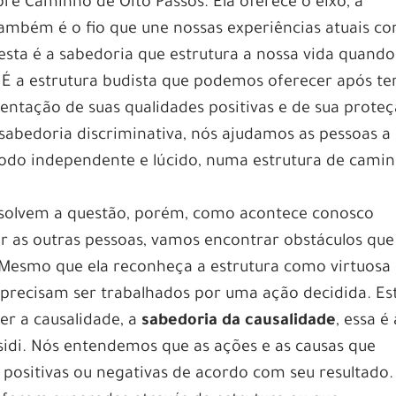
e Caminho de Oito Passos. Ela oferece o eixo, a
 também é o fio que une nossas experiências atuais c
esta é a sabedoria que estrutura a nossa vida quando
 É a estrutura budista que podemos oferecer após te
stentação de suas qualidades positivas e de sua prote
sabedoria discriminativa, nós ajudamos as pessoas a
odo independente e lúcido, numa estrutura de cami
esolvem a questão, porém, como acontece conosco
as outras pessoas, vamos encontrar obstáculos que
 Mesmo que ela reconheça a estrutura como virtuosa
 precisam ser trabalhados por uma ação decidida. Es
er a causalidade, a
sabedoria da causalidade
, essa é 
idi. Nós entendemos que as ações e as causas que
positivas ou negativas de acordo com seu resultado.