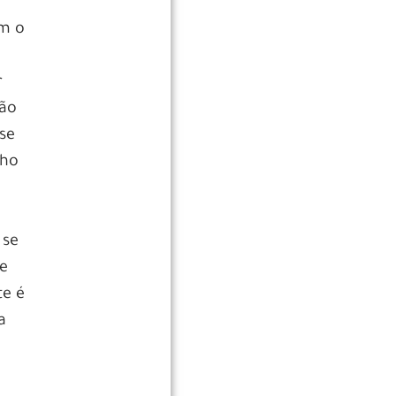
om o
r
ção
 se
nho
 se
 e
te é
a