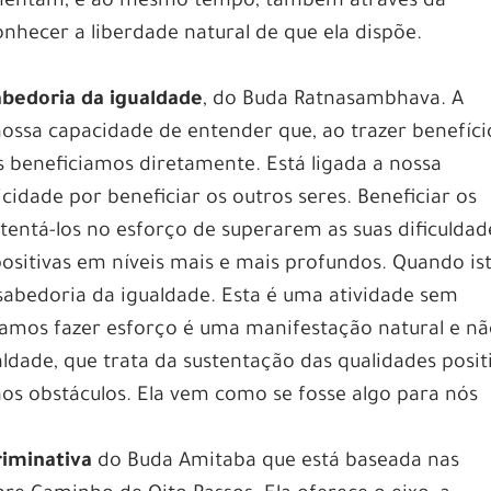
mentam, e ao mesmo tempo, também através da
nhecer a liberdade natural de que ela dispõe.
abedoria da igualdade
, do Buda Ratnasambhava. A
ossa capacidade de entender que, ao trazer benefíci
 beneficiamos diretamente. Está ligada a nossa
idade por beneficiar os outros seres. Beneficiar os
tentá-los no esforço de superarem as suas dificuldad
ositivas em níveis mais e mais profundos. Quando is
sabedoria da igualdade. Esta é uma atividade sem
samos fazer esforço é uma manifestação natural e n
ldade, que trata da sustentação das qualidades posit
aos obstáculos. Ela vem como se fosse algo para nós
riminativa
do Buda Amitaba que está baseada nas