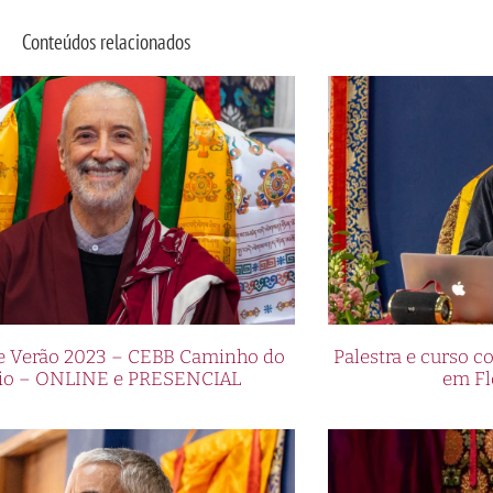
Conteúdos relacionados
de Verão 2023 – CEBB Caminho do
Palestra e curso
io – ONLINE e PRESENCIAL
em Fl