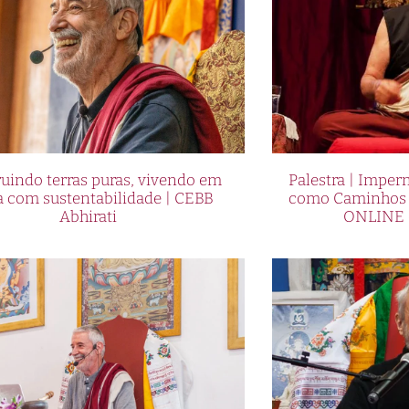
uindo terras puras, vivendo em
Palestra | Imper
a com sustentabilidade | CEBB
como Caminhos p
Abhirati
ONLINE 