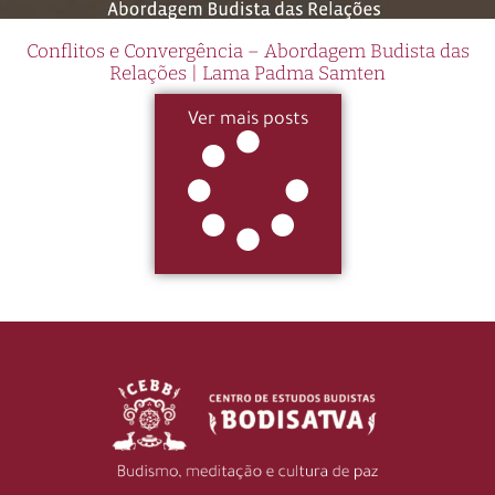
Conflitos e Convergência – Abordagem Budista das
Relações | Lama Padma Samten
Ver mais posts