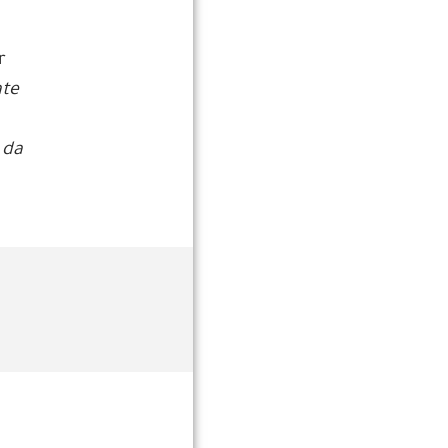
r
te
 da