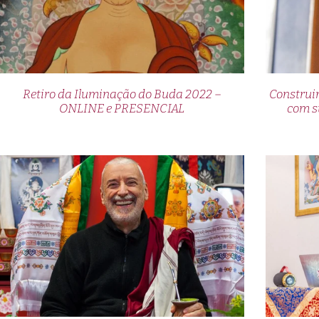
Retiro da Iluminação do Buda 2022 –
Construi
ONLINE e PRESENCIAL
com s