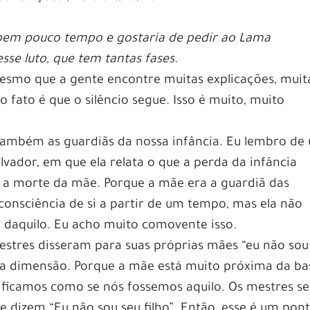
bem pouco tempo e gostaria de pedir ao Lama
se luto, que tem tantas fases.
esmo que a gente encontre muitas explicações, muit
 o fato é que o silêncio segue. Isso é muito, muito
também as guardiãs da nossa infância. Eu lembro de
ador, em que ela relata o que a perda da infância
om a morte da mãe. Porque a mãe era a guardiã das
consciência de si a partir de um tempo, mas ela não
 daquilo. Eu acho muito comovente isso.
estres disseram para suas próprias mães “eu não sou
tra dimensão. Porque a mãe está muito próxima da ba
ificamos como se nós fossemos aquilo. Os mestres se
 dizem “Eu não sou seu filho”. Então, esse é um pon