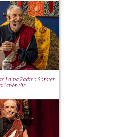
 com Lama Padma Samten
orianópolis