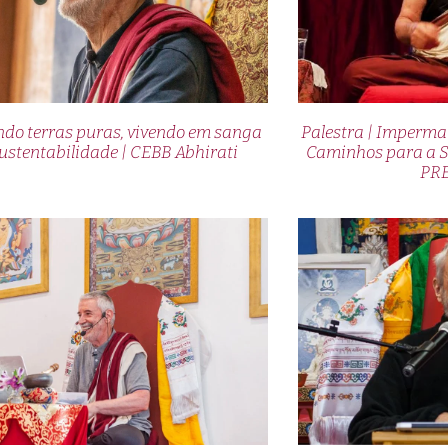
ndo terras puras, vivendo em sanga
Palestra | Imperma
ustentabilidade | CEBB Abhirati
Caminhos para a 
PR