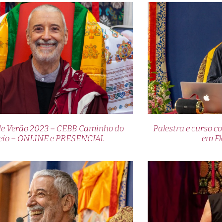
de Verão 2023 – CEBB Caminho do
Palestra e curso
io – ONLINE e PRESENCIAL
em Fl