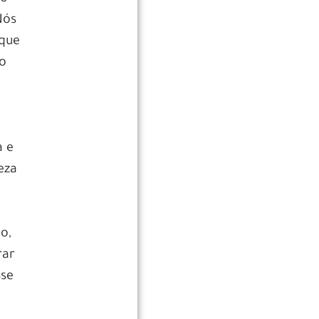
Nós
 que
mo
a e
eza
o,
rar
sse