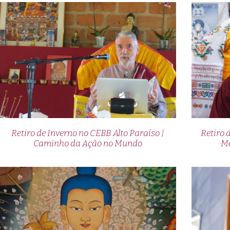
Retiro de Inverno no CEBB Alto Paraíso |
Retiro 
Caminho da Ação no Mundo
Me