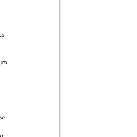
as
 um
se
to