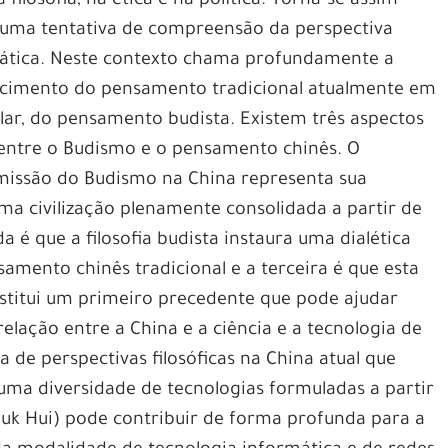
ilosofia, na ética e na política. Torna-se assim
 uma tentativa de compreensão da perspectiva
ática. Neste contexto chama profundamente a
scimento do pensamento tradicional atualmente em
ular, do pensamento budista. Existem três aspectos
entre o Budismo e o pensamento chinês. O
smissão do Budismo na China representa sua
ma civilização plenamente consolidada a partir de
a é que a filosofia budista instaura uma dialética
mento chinês tradicional e a terceira é que esta
titui um primeiro precedente que pode ajudar
elação entre a China e a ciência e a tecnologia de
a de perspectivas filosóficas na China atual que
ma diversidade de tecnologias formuladas a partir
Yuk Hui) pode contribuir de forma profunda para a