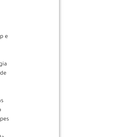
p e
gia
ade
as
o
apes