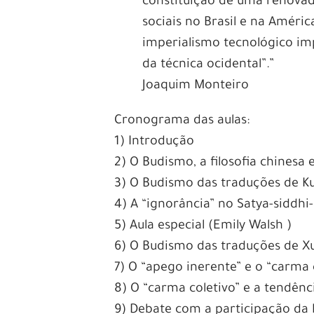
constituição de uma renovad
sociais no Brasil e na Améri
imperialismo tecnológico i
da técnica ocidental”.”
Joaquim Monteiro
Cronograma das aulas:
1) Introdução
2) O Budismo, a filosofia chines
3) O Budismo das traduções de K
4) A “ignorância” no Satya-siddhi-
5) Aula especial (Emily Walsh )
6) O Budismo das traduções de X
7) O “apego inerente” e o “carma 
8) O “carma coletivo” e a tendên
9) Debate com a participação da