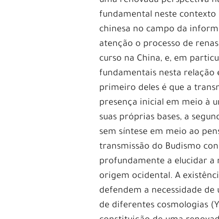
uma renovada perspectiva na f
fundamental neste contexto
chinesa no campo da inform
atenção o processo de rena
curso na China, e, em partic
fundamentais nesta relação 
primeiro deles é que a tran
presença inicial em meio à u
suas próprias bases, a segund
sem síntese em meio ao pensa
transmissão do Budismo cons
profundamente a elucidar a r
origem ocidental. A existênci
defendem a necessidade de u
de diferentes cosmologias (