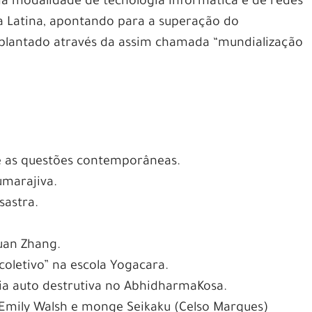
a modalidade de tecnologia informática e de redes
ca Latina, apontando para a superação do
mplantado através da assim chamada “mundialização
a e as questões contemporâneas.
umarajiva.
sastra.
uan Zhang.
coletivo” na escola Yogacara.
cia auto destrutiva no AbhidharmaKosa.
 Emily Walsh e monge Seikaku (Celso Marques)