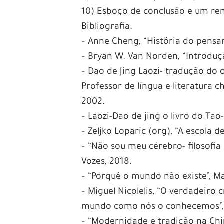
10) Esboço de conclusão e um r
Bibliografia:
– Anne Cheng, “História do pensam
– Bryan W. Van Norden, “Introdução
– Dao de Jing Laozi- tradução do 
Professor de língua e literatura 
2002.
– Laozi-Dao de jing o livro do Tao
– Zeljko Loparic (org), “A escola 
– “Não sou meu cérebro- filosofia 
Vozes, 2018.
– “Porquê o mundo não existe”, Ma
– Miguel Nicolelis, “O verdadeir
mundo como nós o conhecemos”, C
– “Modernidade e tradição na Chin