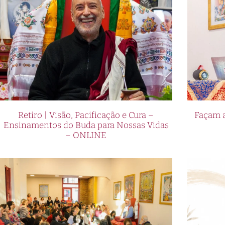
Retiro | Visão, Pacificação e Cura –
Façam a
Ensinamentos do Buda para Nossas Vidas
– ONLINE