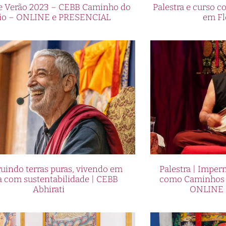
de Verão 2023 – CEBB Caminho do
Palestra e curso
io – ONLINE e PRESENCIAL
em Fl
uindo terras puras, vivendo em
Palestra | Imper
a com sustentabilidade | CEBB
como Caminhos p
Abhirati
ONLINE 