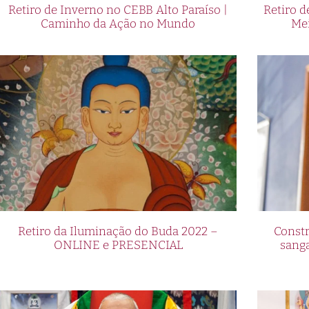
Retiro de Inverno no CEBB Alto Paraíso |
Retiro 
Caminho da Ação no Mundo
Me
Retiro da Iluminação do Buda 2022 –
Constr
ONLINE e PRESENCIAL
sang