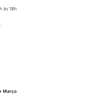
6h às 18h
.
de Março