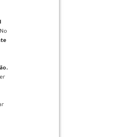
l
No
nte
ção.
er
ar