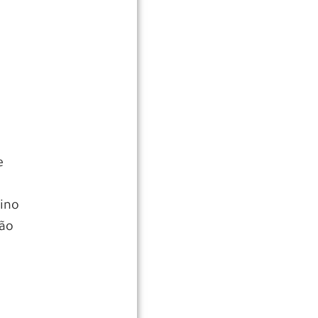
e
ino
são