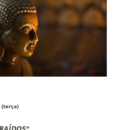
 (terça)
traídos”