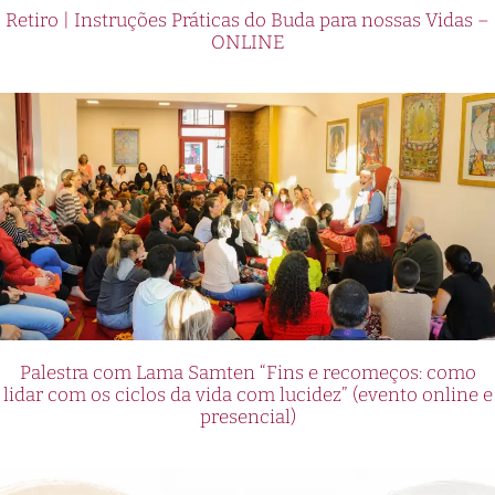
Retiro | Instruções Práticas do Buda para nossas Vidas –
ONLINE
Palestra com Lama Samten “Fins e recomeços: como
lidar com os ciclos da vida com lucidez” (evento online e
presencial)