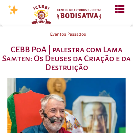
Eventos Passados
CEBB PoA | palestra com Lama
Samten: Os Deuses da Criação e da
Destruição