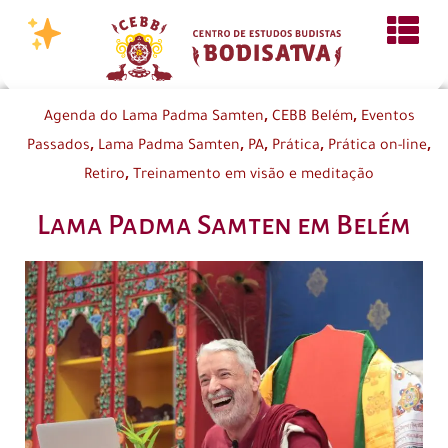
,
,
Agenda do Lama Padma Samten
CEBB Belém
Eventos
,
,
,
,
,
Passados
Lama Padma Samten
PA
Prática
Prática on-line
,
Retiro
Treinamento em visão e meditação
Lama Padma Samten em Belém