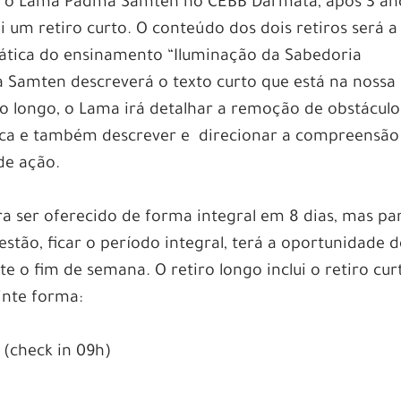
 o Lama Padma Samten no CEBB Darmata, após 3 an
ui um retiro curto. O conteúdo dos dois retiros será a
ática do ensinamento “Iluminação da Sabedoria
ma Samten descreverá o texto curto que está na nossa
iro longo, o Lama irá detalhar a remoção de obstáculo
ica e também descrever e direcionar a compreensão
de ação.
a ser oferecido de forma integral em 8 dias, mas pa
tão, ficar o período integral, terá a oportunidade d
 o fim de semana. O retiro longo inclui o retiro cur
inte forma:
h (check in 09h)