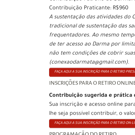
Contribuição Praticante: R$960
A sustentação das atividades do C
tradicional de sustentação das s
frequentadores. Ao mesmo tempo,
de ter acesso ao Darma por limita
não tem condições de cobrir sua
(conexaodarmata@gmail.com).
FAÇA AQUI A SUA INSCRIÇÃO PARA O RETIRO PRES
INSCRIÇÕES PARA O RETIRO ONLIN
Contribuição sugerida e prática
Sua inscrição e acesso online par
lhe seja possível contribuir, o va
FAÇA AQUI A SUA INSCRIÇÃO PARA O RETIRO ON-LI
PROGRAMAÇÃO DO RETIRO