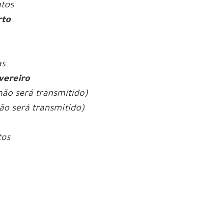
ntos
rto
as
vereiro
não será transmitido)
ão será transmitido)
tos