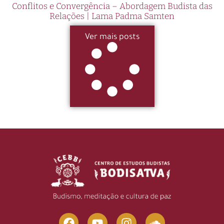
Conflitos e Convergência – Abordagem Budista das
Relações | Lama Padma Samten
Ver mais posts