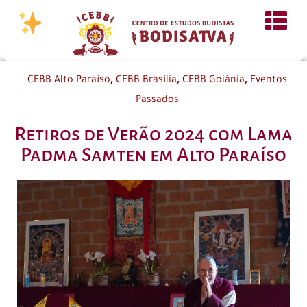
,
,
,
CEBB Alto Paraíso
CEBB Brasília
CEBB Goiânia
Eventos
Passados
Retiros de Verão 2024 com Lama
Padma Samten em Alto Paraíso