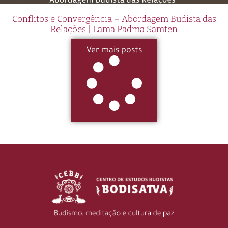
Conflitos e Convergência – Abordagem Budista das
Relações | Lama Padma Samten
Ver mais posts