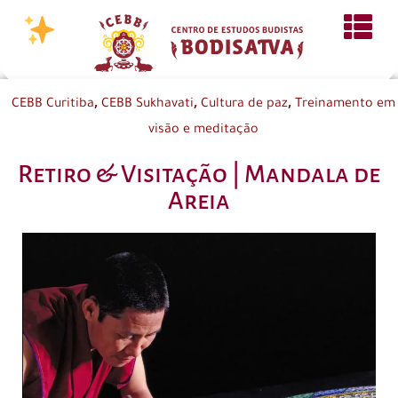
,
,
,
CEBB Curitiba
CEBB Sukhavati
Cultura de paz
Treinamento em
visão e meditação
Retiro & Visitação | Mandala de
Areia