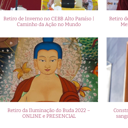
Retiro de Inverno no CEBB Alto Paraíso |
Retiro 
Caminho da Ação no Mundo
Me
Retiro da Iluminação do Buda 2022 –
Constr
ONLINE e PRESENCIAL
sang