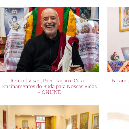
Retiro | Visão, Pacificação e Cura –
Façam a
Ensinamentos do Buda para Nossas Vidas
– ONLINE