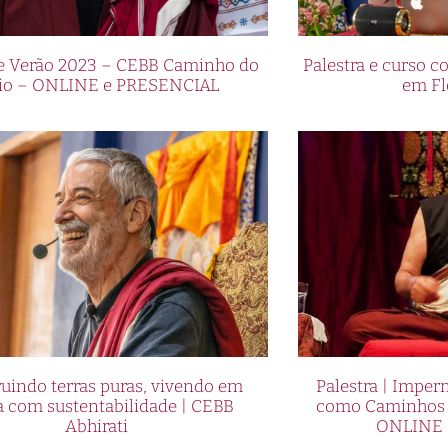
de Verão 2023 – CEBB Caminho do
Palestra e curso
io – ONLINE e PRESENCIAL
em Fl
uindo terras puras, vivendo em
Palestra | Imper
a com sustentabilidade | CEBB
como Caminhos p
Abhirati
ONLINE 