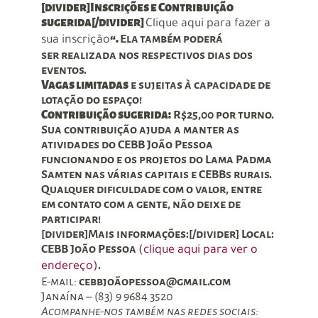
[divider]Inscrições e Contribuição
sugerida[/divider]
Clique aqui para fazer a
“.
Ela
também poderá
sua inscrição
ser realizada nos respectivos dias dos
eventos.
Vagas limitadas
e sujeitas à capacidade de
lotação do espaço!
Contribuição sugerida:
R$25,00 por turno.
Sua contribuição ajuda a manter as
atividades do CEBB João Pessoa
funcionando e os projetos do Lama Padma
Samten nas várias capitais e CEBBs rurais.
Qualquer dificuldade com o valor, entre
em contato com a gente, não deixe de
participar!
[divider]Mais informações:[/divider] Local:
CEBB João Pessoa
(clique aqui para ver o
.
endereço)
E-mail:
cebbjoãopessoa@gmail.com
Janaína – (83) 9 9684 3520
Acompanhe-nos também nas redes sociais: