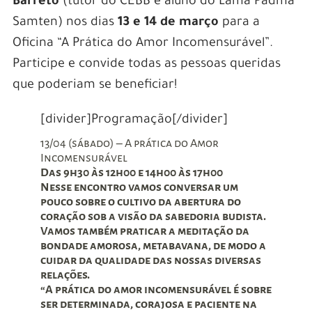
Barreto
(tutor do CEBB e aluno do Lama Padma
Samten) nos dias
13 e 14 de março
para a
Oficina “A Prática do Amor Incomensurável”.
Participe e convide todas as pessoas queridas
que poderiam se beneficiar!
[divider]Programação[/divider]
13/04 (sábado) – A prática do Amor
Incomensurável
Das 9h30 às 12h00 e 14h00 às 17h00
Nesse encontro vamos conversar um
pouco sobre o cultivo da abertura do
coração sob a visão da sabedoria budista.
Vamos também praticar a meditação da
bondade amorosa, metabavana, de modo a
cuidar da qualidade das nossas diversas
relações.
“A prática do amor incomensurável é sobre
ser determinada, corajosa e paciente na