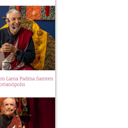
 com Lama Padma Samten
orianópolis