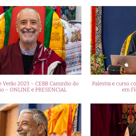
de Verão 2023 – CEBB Caminho do
Palestra e curso
io – ONLINE e PRESENCIAL
em Fl