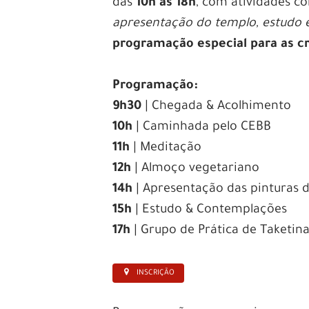
das
10h às 18h
, com atividades 
apresentação do templo, estudo 
programação especial para as c
Programação:
9h30
| Chegada & Acolhimento
10h
| Caminhada pelo CEBB
11h
| Meditação
12h
| Almoço vegetariano
14h
| Apresentação das pinturas 
15h
| Estudo & Contemplações
17h
| Grupo de Prática de Taketin
INSCRIÇÃO