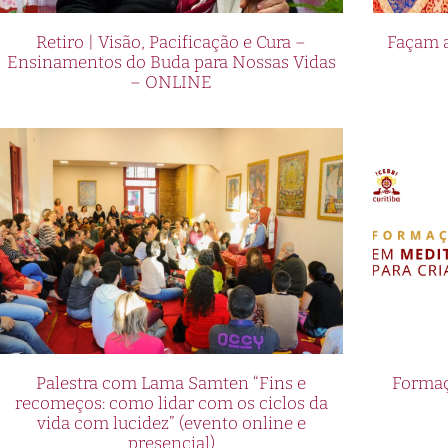
Retiro | Visão, Pacificação e Cura –
Façam a
Ensinamentos do Buda para Nossas Vidas
– ONLINE
Palestra com Lama Samten “Fins e
Formaç
recomeços: como lidar com os ciclos da
vida com lucidez” (evento online e
presencial)