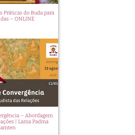
es Práticas do Buda para
idas – ONLINE
vergência – Abordagem
elações | Lama Padma
Samten