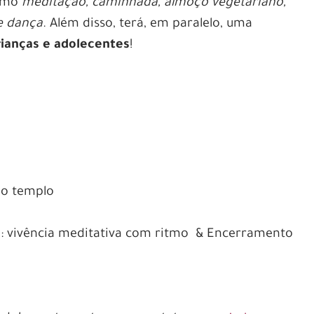
como
meditação, caminhada, almoço vegetariano,
e dança
. Além disso, terá, em paralelo, uma
rianças e adolecentes
!
do templo
a: vivência meditativa com ritmo & Encerramento