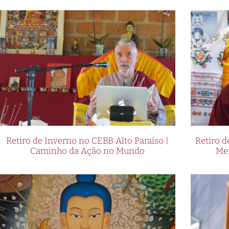
Retiro de Inverno no CEBB Alto Paraíso |
Retiro 
Caminho da Ação no Mundo
Me