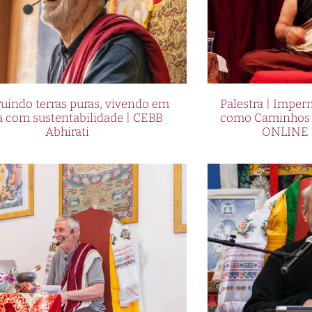
uindo terras puras, vivendo em
Palestra | Imper
a com sustentabilidade | CEBB
como Caminhos p
Abhirati
ONLINE 