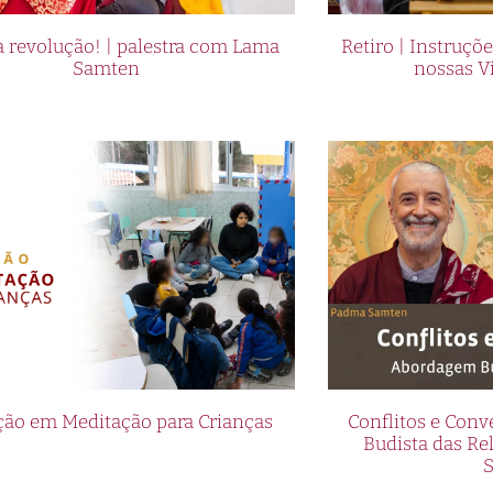
 revolução! | palestra com Lama
Retiro | Instruçõ
Samten
nossas V
ão em Meditação para Crianças
Conflitos e Con
Budista das R