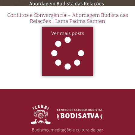
Conflitos e Convergência – Abordagem Budista das
Relações | Lama Padma Samten
Ver mais posts