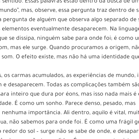
sentido. Essas palavras estão dentro da busca de u
ndo”, mas, observe, essa pergunta traz dentro de s
 pergunta de alguém que observa algo separado de s
es elementos eventualmente desaparecem. Na lingua
ue se dissipa, ninguém sabe para onde foi; é como 
som, mas ele surge. Quando procuramos a origem, nã
som. O efeito existe, mas não há uma identidade qu
s, os carmas acumulados, as experiências de mundo, 
em e desaparecem. Todas as complicações também sã
a inteiro que dura por éons, mas isso nada mais é
idade. É como um sonho. Parece denso, pesado, mas
nenhuma importância. Ali dentro, aquilo é vital, mui
ua, não sabemos para onde foi. É como uma frágil g
redor do sol – surge não se sabe de onde, e desapa