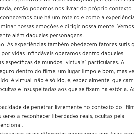
s valores positivos. Na visão Mahayana percebemos qu
etada, então podemos nos livrar do próprio contexto
reconhecemos que há um roteiro e como a experiênci
dominar nossas emoções e dirigir nossa mente. Vemo
mente além daqueles personagens.
mo. As experiências também obedecem fatores sutis 
 por vidas infindáveis operamos dentro daqueles
 específicas de mundos “virtuais” particulares. A
seguro dentro do filme, um lugar limpo e bom, mas v
do, é virtual, não é sólido, e, especialmente, que car
ocultas e insuspeitadas aos que se fixam na estória. A
acidade de penetrar livremente no contexto do “fil
 seres a reconhecer liberdades reais, ocultas pela
encional.