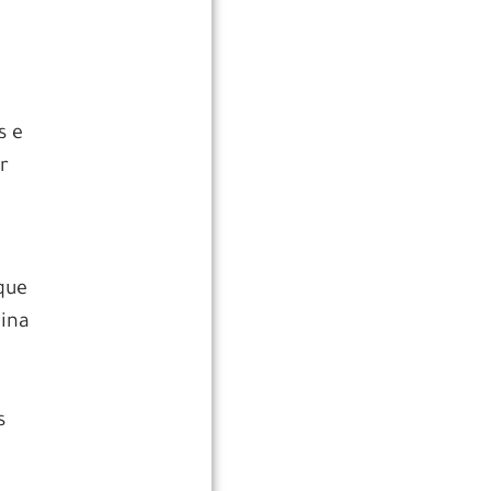
s e
r
que
ina
s