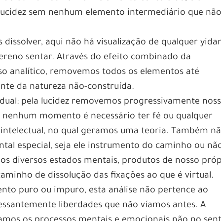
lucidez sem nenhum elemento intermediário que não
dissolver, aqui não há visualização de qualquer yida
sereno sentar. Através do efeito combinado da
so analítico, removemos todos os elementos até
nte da natureza não-construída.
adual: pela lucidez removemos progressivamente nos
Em nenhum momento é necessário ter fé ou qualquer
 intelectual, no qual geramos uma teoria. Também n
al especial, seja ele instrumento do caminho ou não
os diversos estados mentais, produtos de nosso próp
aminho de dissolução das fixações ao que é virtual.
o puro ou impuro, esta análise não pertence ao
ssantemente liberdades que não víamos antes. A
lhamos os processos mentais e emocionais não no sen