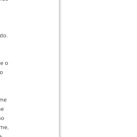
do.
te o
do
lme
me
ão
lme,