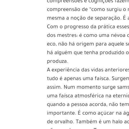
compreensões e cognições fazem 
compreensão de “como surgiu o mu
mesma a noção de separação. É a
Com o progresso da prática ess
dos mestres: é como uma névoa q
eco, não há origem para aquele 
há alguém que tenha produzido o 
produza.
A experiência das vidas anteriore
tudo é apenas uma faísca. Surg
assim. Num momento surge samsar
uma faísca atmosférica na etern
quando a pessoa acorda, não tem 
importante. É como açúcar na ág
de orvalho. Também é um halo ao 