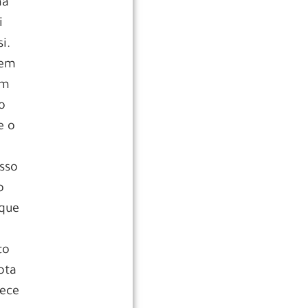
ma
i
i.
gem
um
o
e o
isso
o
 que
to
ota
rece