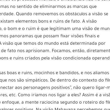
, mas no sentido de eliminarmos as marcas que
erdade. Quando removemos os obstáculos a visão se
existam elementos bons e ruins de fato. A visão
, o bom e o ruim é que legitimam uma visão de mun
mos panoramas que possam fixar visões finais e
. A visão que temos do mundo está determinada por
ue de fato nos aprisionam. Focamos, então, diretamen
bons e ruins criados pela visão condicionada operan
as boas e ruins, mocinhos e bandidos, e nos aliamos
ue nos são simpáticos. De dentro do contexto do fi
ectar aos personagens positivos”, não quero ligar-
res, etc. Como iríamos nos ligar a eles? Assim é a vis
enfoque, a mente raciocina segundo o roteiro do fi