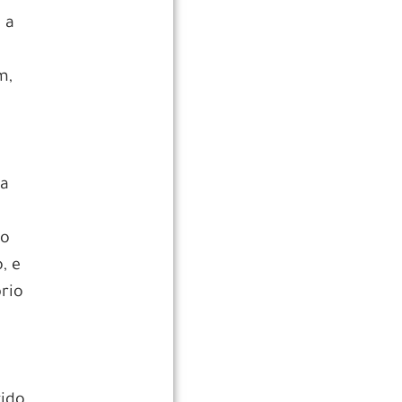
 a
m,
sa
ão
, e
rio
tido