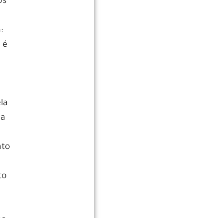
os
:
 é
la
ba
nto
to