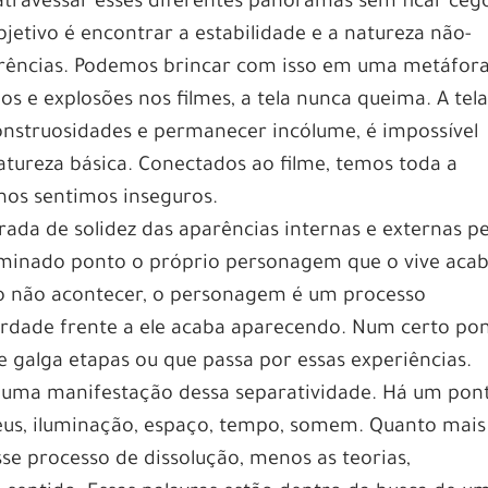
travessar esses diferentes panoramas sem ficar ceg
jetivo é encontrar a estabilidade e a natureza não-
arências. Podemos brincar com isso em uma metáfora
s e explosões nos filmes, a tela nunca queima. A tela
onstruosidades e permanecer incólume, é impossível
natureza básica. Conectados ao filme, temos toda a
 nos sentimos inseguros.
ada de solidez das aparências internas e externas pe
rminado ponto o próprio personagem que o vive aca
o não acontecer, o personagem é um processo
berdade frente a ele acaba aparecendo. Num certo po
e galga etapas ou que passa por essas experiências.
 uma manifestação dessa separatividade. Há um pon
eus, iluminação, espaço, tempo, somem. Quanto mais
se processo de dissolução, menos as teorias,