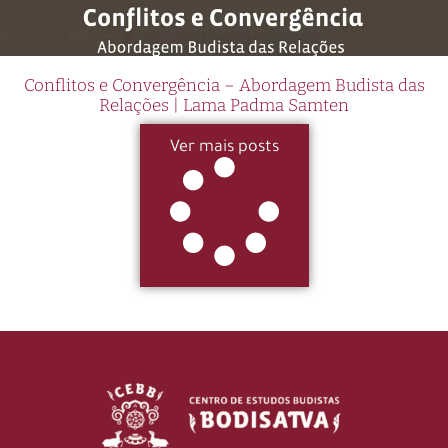
Conflitos e Convergência – Abordagem Budista das
Relações | Lama Padma Samten
Ver mais posts