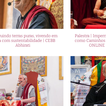
uindo terras puras, vivendo em
Palestra | Imper
a com sustentabilidade | CEBB
como Caminhos p
Abhirati
ONLINE 