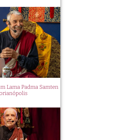
 com Lama Padma Samten
orianópolis