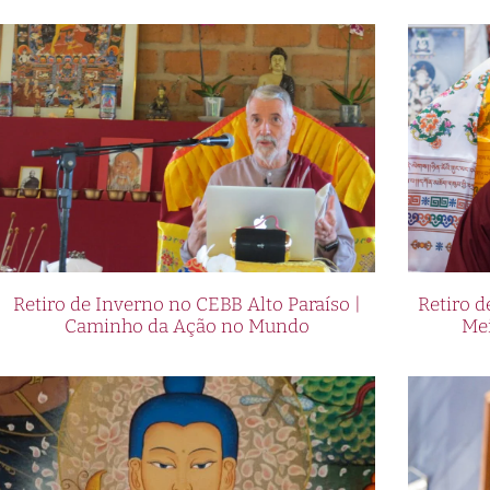
Retiro de Inverno no CEBB Alto Paraíso |
Retiro 
Caminho da Ação no Mundo
Me