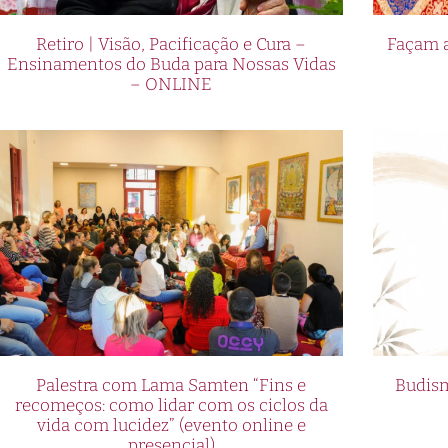
Retiro | Visão, Pacificação e Cura –
Façam a
Ensinamentos do Buda para Nossas Vidas
– ONLINE
Palestra com Lama Samten “Fins e
Budism
recomeços: como lidar com os ciclos da
vida com lucidez” (evento online e
presencial)