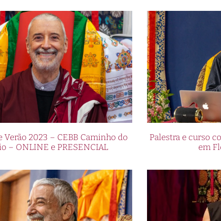
de Verão 2023 – CEBB Caminho do
Palestra e curso
io – ONLINE e PRESENCIAL
em Fl