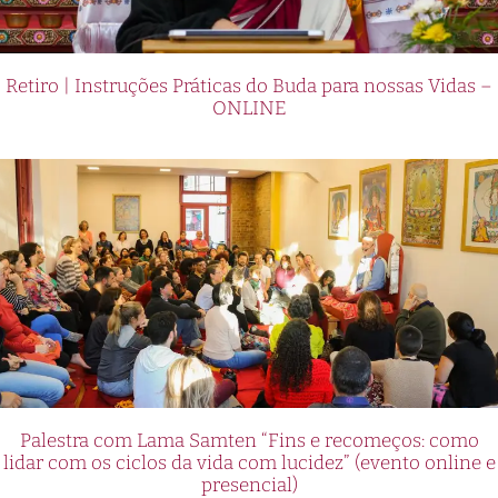
Retiro | Instruções Práticas do Buda para nossas Vidas –
ONLINE
Palestra com Lama Samten “Fins e recomeços: como
lidar com os ciclos da vida com lucidez” (evento online e
presencial)