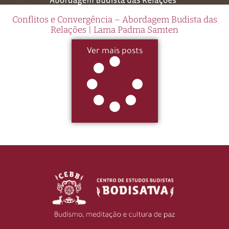
Conflitos e Convergência – Abordagem Budista das
Relações | Lama Padma Samten
Ver mais posts