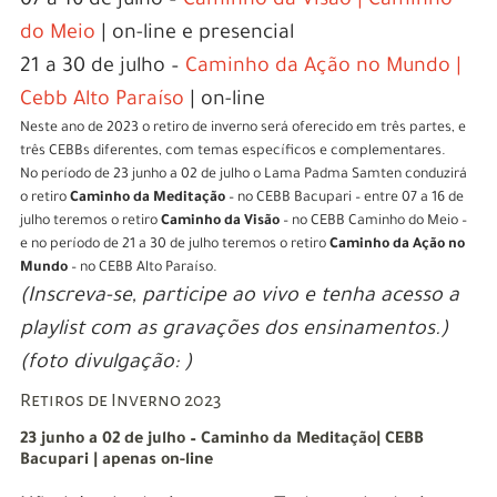
07 a 16 de julho –
Caminho da Visão | Caminho
do Meio
| on-line e presencial
21 a 30 de julho –
Caminho da Ação no Mundo |
Cebb Alto Paraíso
| on-line
Neste ano de 2023 o retiro de inverno será oferecido em três partes, e
três CEBBs diferentes, com temas específicos e complementares.
No período de 23 junho a 02 de julho o Lama Padma Samten conduzirá
o retiro
Caminho da Meditação
– no CEBB Bacupari – entre 07 a 16 de
julho teremos o retiro
Caminho da Visão
– no CEBB Caminho do Meio –
e no período de 21 a 30 de julho teremos o retiro
Caminho da Ação no
Mundo
– no CEBB Alto Paraíso.
(Inscreva-se, participe ao vivo e tenha acesso a
playlist com as gravações dos ensinamentos.)
(foto divulgação: )
Retiros de Inverno 2023
23 junho a 02 de julho – Caminho da Meditação| CEBB
Bacupari | apenas on-line