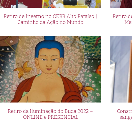
Retiro de Inverno no CEBB Alto Paraíso |
Retiro 
Caminho da Ação no Mundo
Me
Retiro da Iluminação do Buda 2022 –
Constr
ONLINE e PRESENCIAL
sang