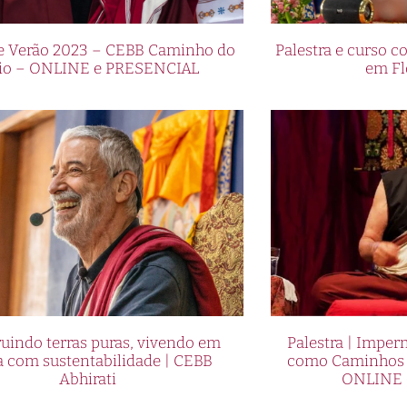
de Verão 2023 – CEBB Caminho do
Palestra e curso
io – ONLINE e PRESENCIAL
em Fl
uindo terras puras, vivendo em
Palestra | Imper
a com sustentabilidade | CEBB
como Caminhos p
Abhirati
ONLINE 