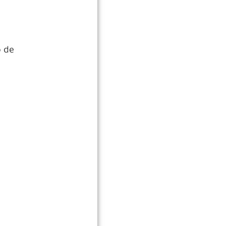
o de
e