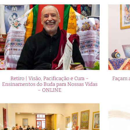
Retiro | Visão, Pacificação e Cura –
Façam a
Ensinamentos do Buda para Nossas Vidas
– ONLINE