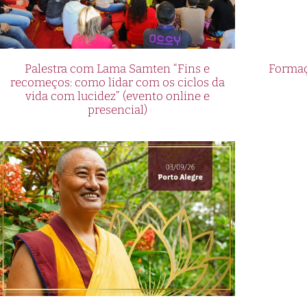
Palestra com Lama Samten “Fins e
Formaç
recomeços: como lidar com os ciclos da
vida com lucidez” (evento online e
presencial)