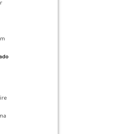
r
um
iado
ire
dma