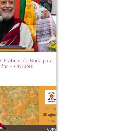
es Práticas do Buda para
idas – ONLINE