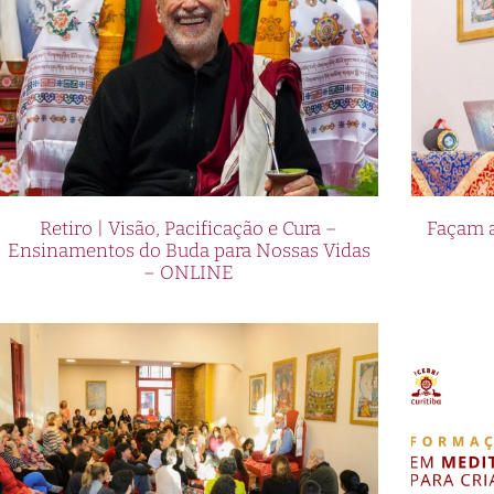
Retiro | Visão, Pacificação e Cura –
Façam a
Ensinamentos do Buda para Nossas Vidas
– ONLINE