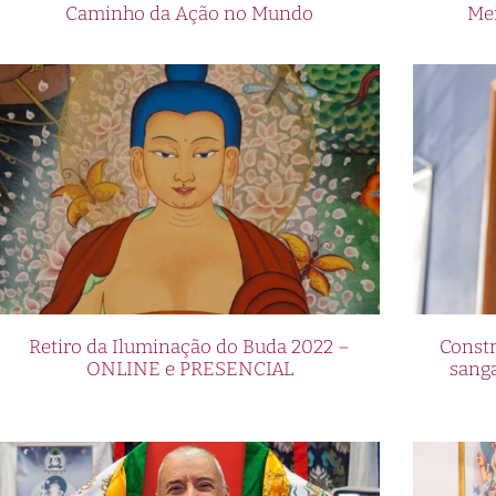
Caminho da Ação no Mundo
Me
Retiro da Iluminação do Buda 2022 –
Constr
ONLINE e PRESENCIAL
sang