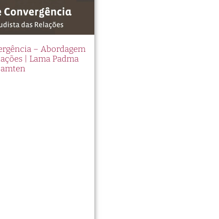
vergência – Abordagem
elações | Lama Padma
Samten