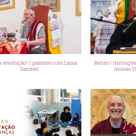
 revolução! | palestra com Lama
Retiro | Instruçõ
Samten
nossas V