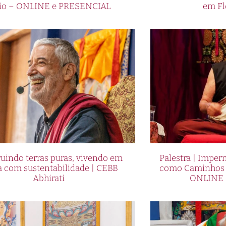
io – ONLINE e PRESENCIAL
em Fl
uindo terras puras, vivendo em
Palestra | Imper
a com sustentabilidade | CEBB
como Caminhos p
Abhirati
ONLINE 