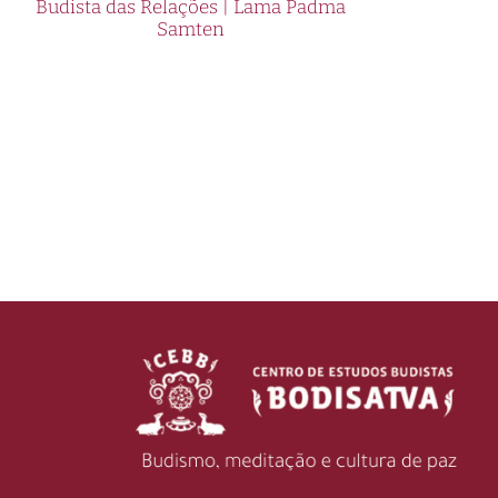
Budista das Relações | Lama Padma
Samten