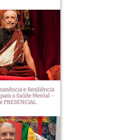
manência e Resiliência
ara a Saúde Mental –
e PRESENCIAL