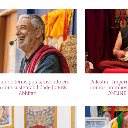
uindo terras puras, vivendo em
Palestra | Imper
a com sustentabilidade | CEBB
como Caminhos p
Abhirati
ONLINE 