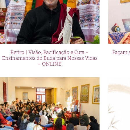
Retiro | Visão, Pacificação e Cura –
Façam a
Ensinamentos do Buda para Nossas Vidas
– ONLINE