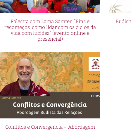
Palestra com Lama Samten “Fins e
Budism
recomeços: como lidar com os ciclos da
vida com lucidez” (evento online e
presencial)
Conflitos e Convergência – Abordagem