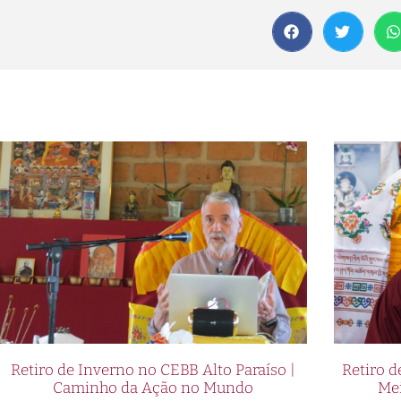
Retiro de Inverno no CEBB Alto Paraíso |
Retiro 
Caminho da Ação no Mundo
Me