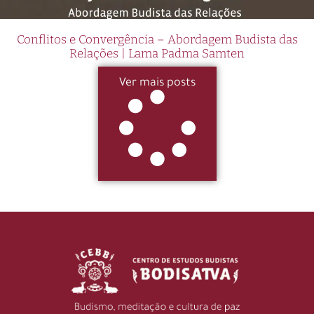
Conflitos e Convergência – Abordagem Budista das
Relações | Lama Padma Samten
Ver mais posts