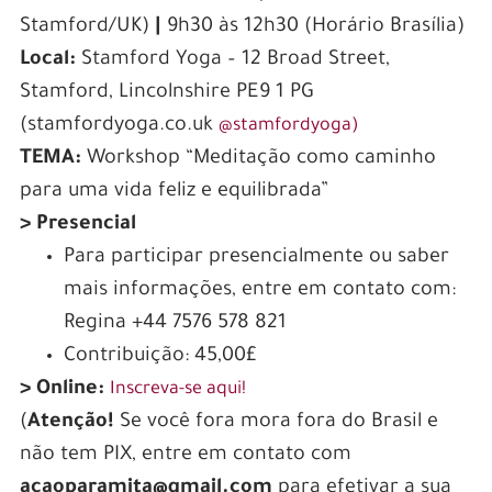
Stamford
/UK)
|
9h30 às 12h30 (Horário Brasília)
Local:
Stamford Yoga – 12 Broad Street,
Stamford, Lincolnshire PE9 1 PG
(stamfordyoga.co.uk
@stamfordyoga)
TEMA:
Workshop “Meditação como caminho
para uma vida feliz
e equilibrada”
> Presencial
Para participar presencialmente ou saber
mais informações, entre em contato com:
Regina +44 7576 578 821‬
Contribuição: 45,00£
> Online:
Inscreva-se aqui!
(
Atenção!
Se você fora mora fora do Brasil e
não tem PIX, entre em contato com
acaoparamita@gmail.com
para efetivar a sua