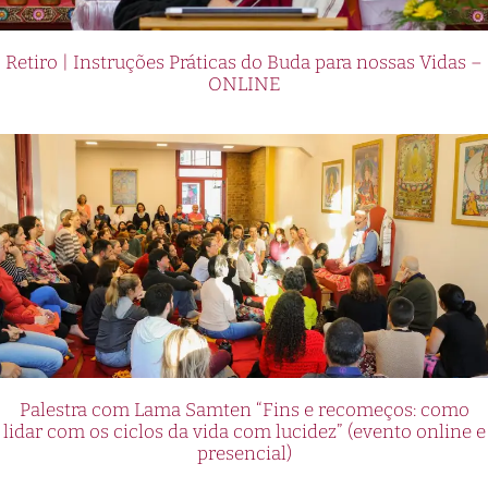
Retiro | Instruções Práticas do Buda para nossas Vidas –
ONLINE
Palestra com Lama Samten “Fins e recomeços: como
lidar com os ciclos da vida com lucidez” (evento online e
presencial)