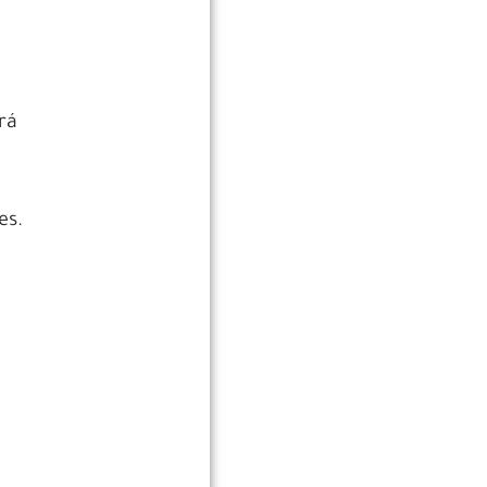
rá
es.