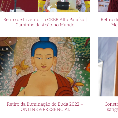
Retiro de Inverno no CEBB Alto Paraíso |
Retiro 
Caminho da Ação no Mundo
Me
Retiro da Iluminação do Buda 2022 –
Constr
ONLINE e PRESENCIAL
sang