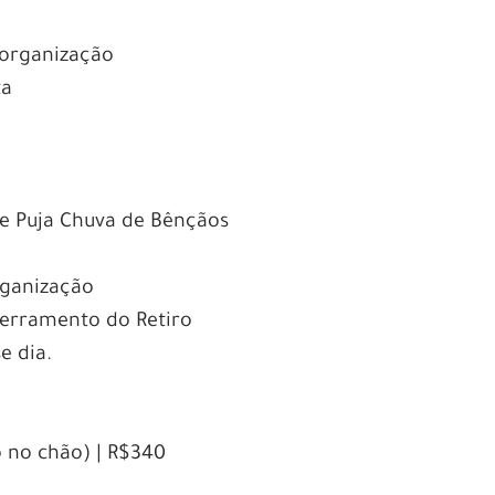
o-organização
ta
a e Puja Chuva de Bênçãos
organização
cerramento do Retiro
e dia.
 no chão) | R$340