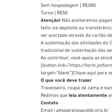
Sem hospedagem | R$280
Turno | R$50
Atenção!
Não aceitaremos pagam
feito via depósito ou transferên
ser acertado através do cartão d
A sustentação das atividades do 
tradicional de sustentação das s
Ao contribuir, você apoia as ativ
[button link=”https://form.jotf
target=”blank”]Clique aqui para s
O que você deve trazer
Travesseiro, roupa de cama e ban
Pedimos que
leia atentamente
as
Contato
Email | altoparaiso@cebb.org.br