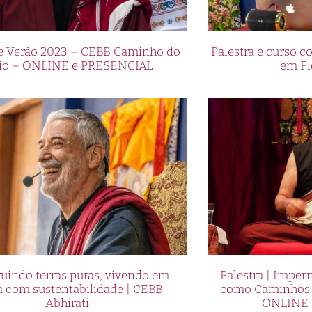
de Verão 2023 – CEBB Caminho do
Palestra e curso
io – ONLINE e PRESENCIAL
em Fl
uindo terras puras, vivendo em
Palestra | Imper
a com sustentabilidade | CEBB
como Caminhos p
Abhirati
ONLINE 