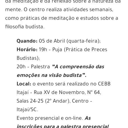
da meditação e da reflexão sobre a natureza da
mente. O centro realiza atividades semanais,
como práticas de meditação e estudos sobre a
filosofia budista.
Quando:
05 de Abril (quarta-feira);
Horário:
19h – Puja (Prática de Preces
Budistas);
20h – Palestra
“A compreensão das
emoções na visão budista”.
Local:
o evento será realizado no CEBB
Itajaí – Rua XV de Novembro, Nº 64,
Salas 24-25 (2º Andar), Centro –
Itajaí/SC.
Evento presencial e on-line.
As
inscrições para a palestra presencial