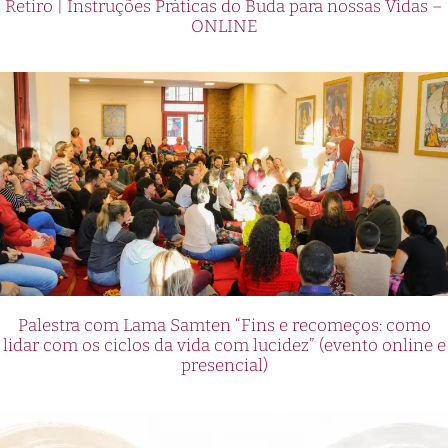
Retiro | Instruções Práticas do Buda para nossas Vidas –
ONLINE
Palestra com Lama Samten “Fins e recomeços: como
lidar com os ciclos da vida com lucidez” (evento online e
presencial)