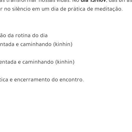
as transformar nossas vidas. No
dia 15/nov
, das 8h à
r no silêncio em um dia de prática de meditação.
ão da rotina do dia
entada e caminhando (kinhin)
sentada e caminhando (kinhin)
ática e encerramento do encontro.