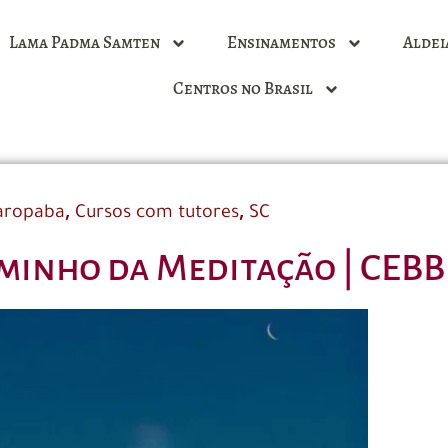
Lama Padma Samten
Ensinamentos
Aldei
Centros no Brasil
,
,
aropaba
Cursos com tutores
SC
minho da Meditação | CEBB