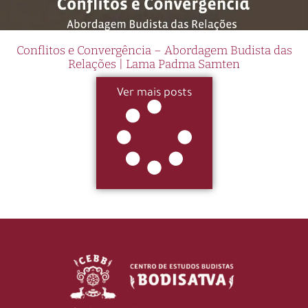
Conflitos e Convergência – Abordagem Budista das
Relações | Lama Padma Samten
Ver mais posts