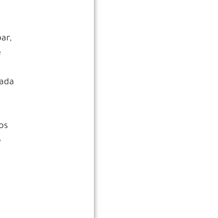
ar,
e
mada
os
o