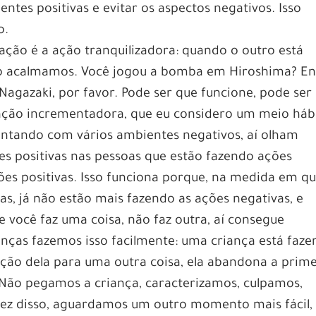
tes positivas e evitar os aspectos negativos. Isso
o.
ação é a ação tranquilizadora: quando o outro está
 o acalmamos. Você jogou a bomba em Hiroshima? E
Nagazaki, por favor. Pode ser que funcione, pode ser
ção incrementadora, que eu considero um meio hábi
ontando com vários ambientes negativos, aí olham
s positivas nas pessoas que estão fazendo ações
ões positivas. Isso funciona porque, na medida em q
s, já não estão mais fazendo as ações negativas, e
 você faz uma coisa, não faz outra, aí consegue
anças fazemos isso facilmente: uma criança está faz
nção dela para uma outra coisa, ela abandona a prime
. Não pegamos a criança, caracterizamos, culpamos,
z disso, aguardamos um outro momento mais fácil,