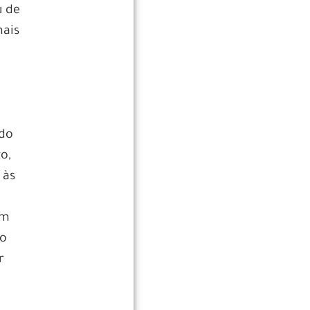
u de
mais
odo
o,
 às
um
ro
r
e