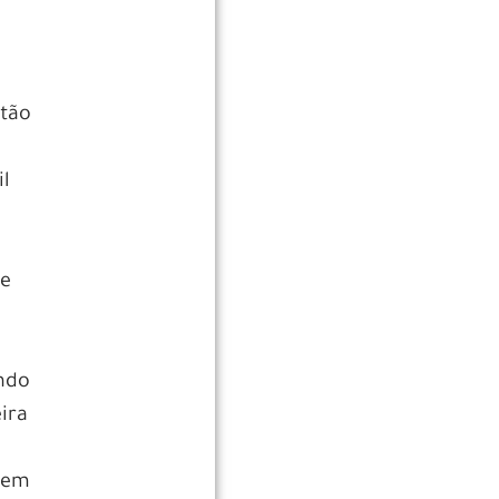
ntão
l
ue
endo
ira
 em