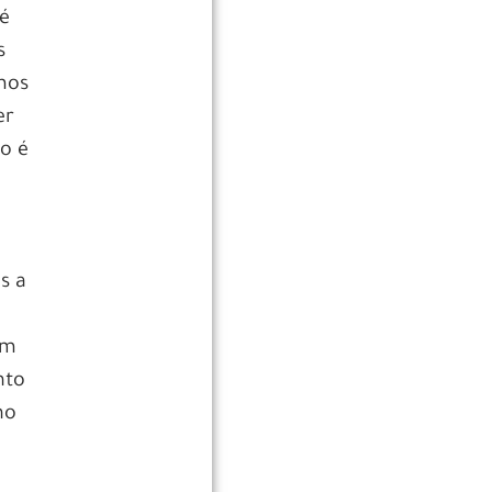
 é
s
amos
er
so é
o
s a
em
nto
no