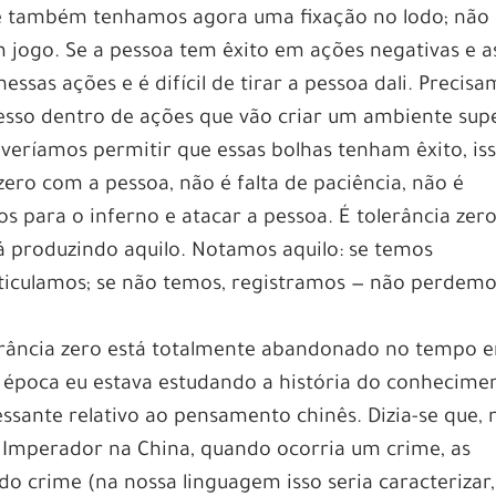
e também tenhamos agora uma fixação no lodo; não
 jogo. Se a pessoa tem êxito em ações negativas e a
nessas ações e é difícil de tirar a pessoa dali. Precis
cesso dentro de ações que vão criar um ambiente sup
veríamos permitir que essas bolhas tenham êxito, is
 zero com a pessoa, não é falta de paciência, não é
s para o inferno e atacar a pessoa. É tolerância zer
á produzindo aquilo. Notamos aquilo: se temos
rticulamos; se não temos, registramos — não perdemo
erância zero está totalmente abandonado no tempo 
época eu estava estudando a história do conhecime
ressante relativo ao pensamento chinês. Dizia-se que, 
Imperador na China, quando ocorria um crime, as
o crime (na nossa linguagem isso seria caracterizar,