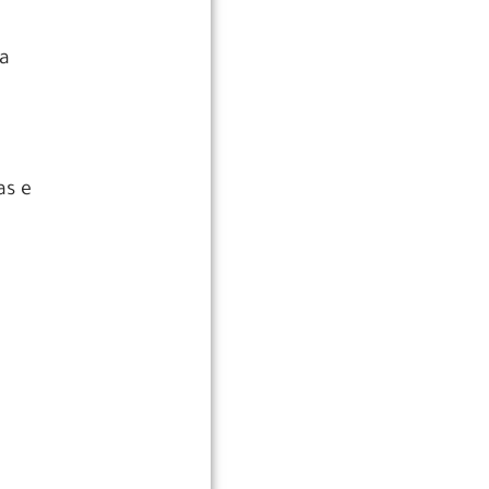
 a
as e