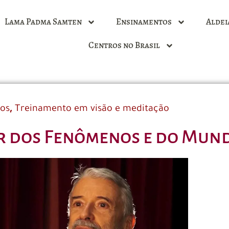
Lama Padma Samten
Ensinamentos
Aldei
Centros no Brasil
,
dos
Treinamento em visão e meditação
or dos Fenômenos e do Mun