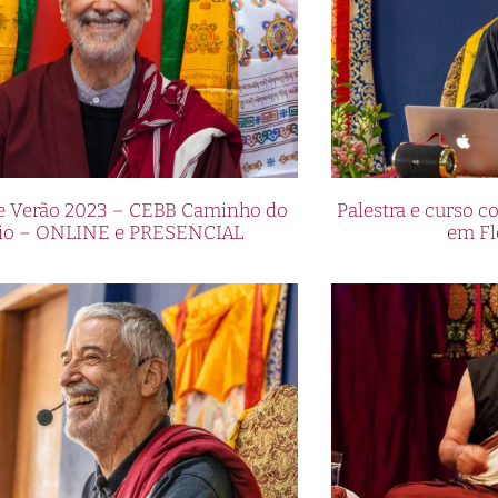
de Verão 2023 – CEBB Caminho do
Palestra e curso
io – ONLINE e PRESENCIAL
em Fl