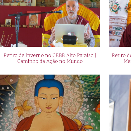
Retiro de Inverno no CEBB Alto Paraíso |
Retiro 
Caminho da Ação no Mundo
Me