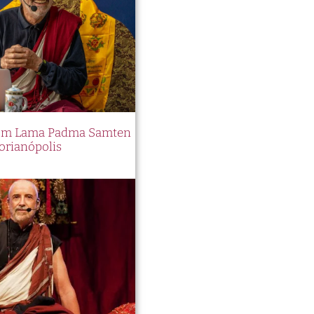
 com Lama Padma Samten
orianópolis