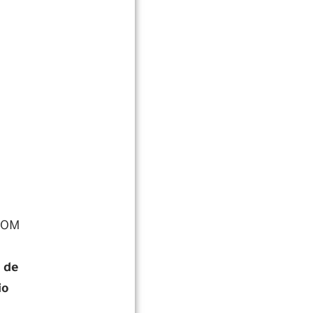
ZOOM
 de
io