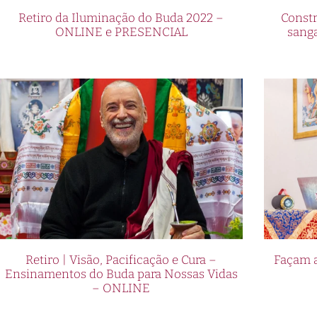
Retiro da Iluminação do Buda 2022 –
Constr
ONLINE e PRESENCIAL
sang
Retiro | Visão, Pacificação e Cura –
Façam a
Ensinamentos do Buda para Nossas Vidas
– ONLINE