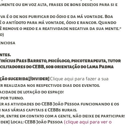
mente ou em voz alta, frases de bons desejos para si e
va é o de nos purificar do ódio e da má vontade. Boa
 o antídoto para má vontade, ódio e rancor. Quando
ê remove o medo e a reatividade negativa da sua mente.”
o)
enciosa
antes.
Vinícius Paes Barreto, psicólogo, psicoterapeuta, tutor
cilitadores do CEBB, sob orientação do Lama Padma
ição sugerida[/divider]
Clique aqui para fazer a sua
r realizada nos respectivos dias dos eventos.
pacidade de lotação do espaço!
 por turno.
r as atividades do CEBB João Pessoa funcionando e os
nas várias capitais e CEBBs rurais.
r, entre em contato com a gente, não deixe de participar!
ider] Local: CEBB João Pessoa
(clique aqui para ver o