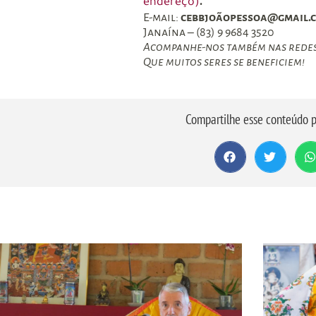
.
endereço)
E-mail:
cebbjoãopessoa@gmail.
Janaína – (83) 9 9684 3520
Acompanhe-nos também nas redes s
Que muitos seres se beneficiem!
Compartilhe esse conteúdo p