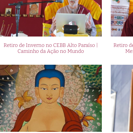
Retiro de Inverno no CEBB Alto Paraíso |
Retiro 
Caminho da Ação no Mundo
Me