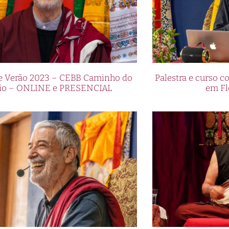
de Verão 2023 – CEBB Caminho do
Palestra e curso
io – ONLINE e PRESENCIAL
em Fl