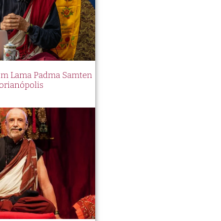
 com Lama Padma Samten
orianópolis