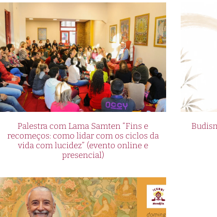
Palestra com Lama Samten “Fins e
Budism
recomeços: como lidar com os ciclos da
vida com lucidez” (evento online e
presencial)