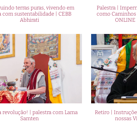
uindo terras puras, vivendo em
Palestra | Imper
a com sustentabilidade | CEBB
como Caminhos p
Abhirati
ONLINE 
 revolução! | palestra com Lama
Retiro | Instruçõ
Samten
nossas V