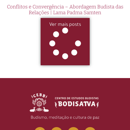
Conflitos e Convergência – Abordagem Budista das
Relações | Lama Padma Samten
Ver mais posts