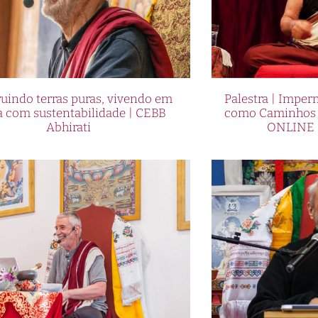
uindo terras puras, vivendo em
Palestra | Imper
a com sustentabilidade | CEBB
como Caminhos p
Abhirati
ONLINE 