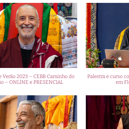
de Verão 2023 – CEBB Caminho do
Palestra e curso
io – ONLINE e PRESENCIAL
em Fl