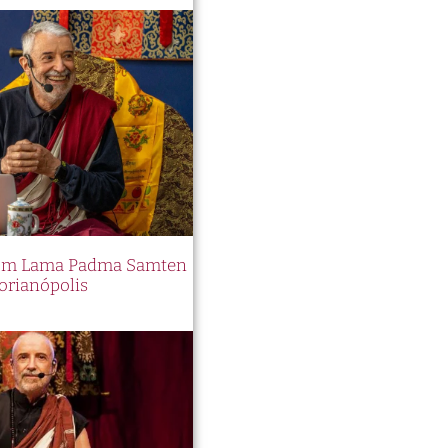
 com Lama Padma Samten
orianópolis