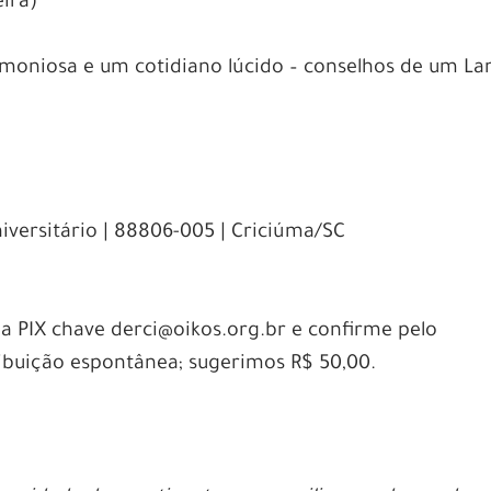
eira)
rmoniosa e um cotidiano lúcido – conselhos de um L
niversitário | 88806-005 | Criciúma/SC
via PIX chave derci@oikos.org.br e confirme pelo
ibuição espontânea; sugerimos R$ 50,00.