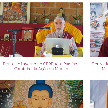
Retiro de Inverno no CEBB Alto Paraíso |
Retiro 
Caminho da Ação no Mundo
Me