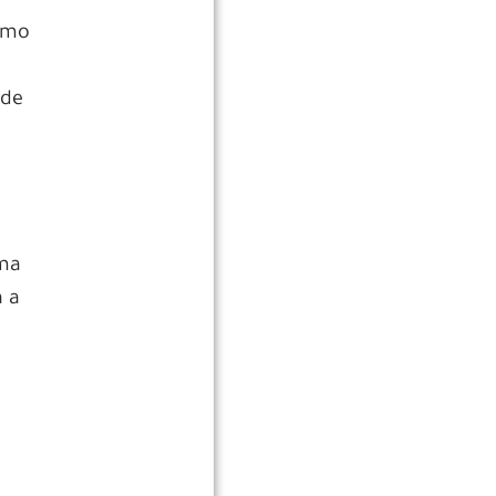
como
ade
dma
 a