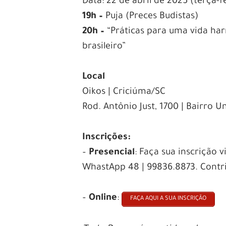
Data: 22 de abril de 2025 (terça-f
19h –
Puja (Preces Budistas)
20h –
“Práticas para uma vida ha
brasileiro”
Local
Oikos | Criciúma/SC
Rod. Antônio Just, 1700 | Bairro U
I
nscrições:
–
Presencial
: Faça sua inscrição 
WhastApp 48 | 99836.8873. Contr
–
Online
:
FAÇA AQUI A SUA INSCRIÇÃO