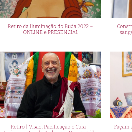
Retiro da Iluminação do Buda 2022 –
Constr
ONLINE e PRESENCIAL
sang
Retiro | Visão, Pacificação e Cura –
Façam a