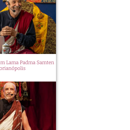
 com Lama Padma Samten
orianópolis