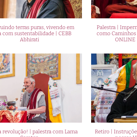
uindo terras puras, vivendo em
Palestra | Imper
a com sustentabilidade | CEBB
como Caminhos p
Abhirati
ONLINE 
 revolução! | palestra com Lama
Retiro | Instruçõ