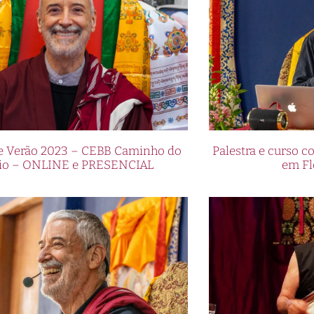
de Verão 2023 – CEBB Caminho do
Palestra e curso
io – ONLINE e PRESENCIAL
em Fl