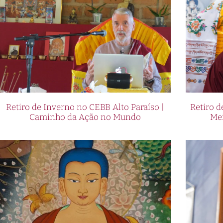
Retiro de Inverno no CEBB Alto Paraíso |
Retiro 
Caminho da Ação no Mundo
Me