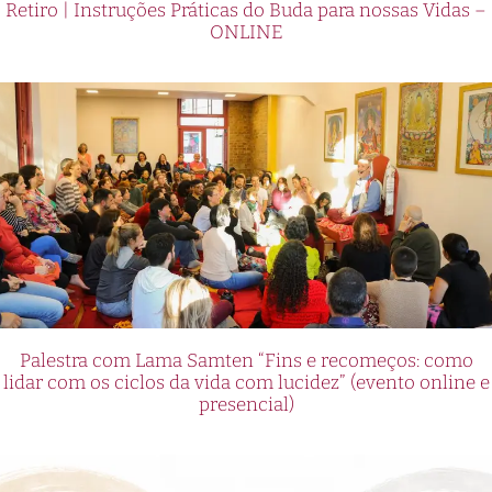
Retiro | Instruções Práticas do Buda para nossas Vidas –
ONLINE
Palestra com Lama Samten “Fins e recomeços: como
lidar com os ciclos da vida com lucidez” (evento online e
presencial)