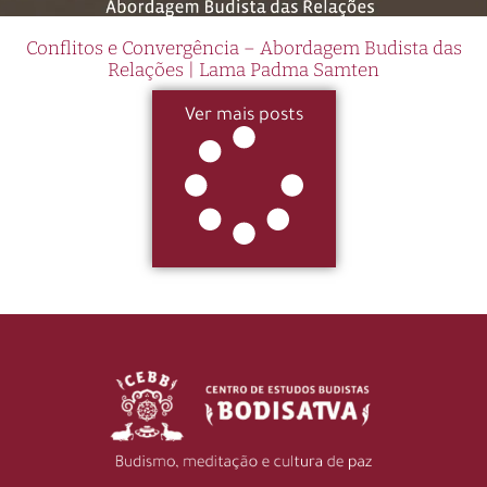
Conflitos e Convergência – Abordagem Budista das
Relações | Lama Padma Samten
Ver mais posts