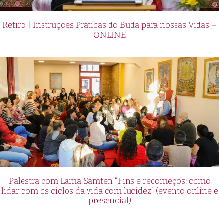
Retiro | Instruções Práticas do Buda para nossas Vidas –
ONLINE
Palestra com Lama Samten “Fins e recomeços: como
lidar com os ciclos da vida com lucidez” (evento online e
presencial)