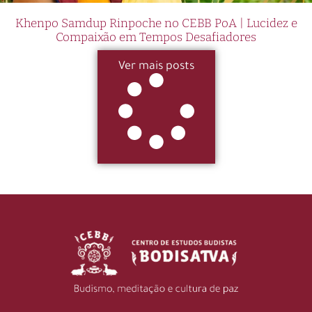
Khenpo Samdup Rinpoche no CEBB PoA | Lucidez e
Compaixão em Tempos Desafiadores
Ver mais posts