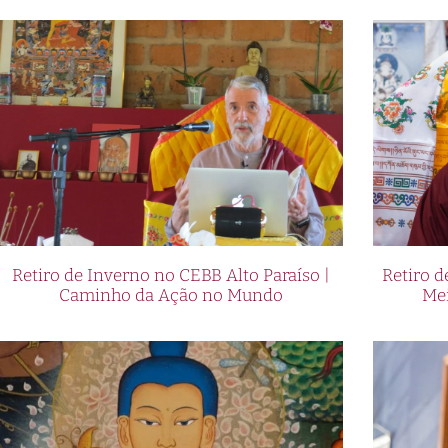
Retiro de Inverno no CEBB Alto Paraíso |
Retiro 
Caminho da Ação no Mundo
Me