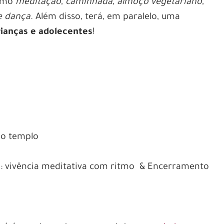
como
meditação, caminhada, almoço vegetariano,
e dança
. Além disso, terá, em paralelo, uma
rianças e adolecentes
!
do templo
a: vivência meditativa com ritmo & Encerramento