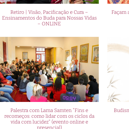
Retiro | Visão, Pacificação e Cura –
Façam a
Ensinamentos do Buda para Nossas Vidas
– ONLINE
Palestra com Lama Samten “Fins e
Budism
recomeços: como lidar com os ciclos da
vida com lucidez” (evento online e
presencial)