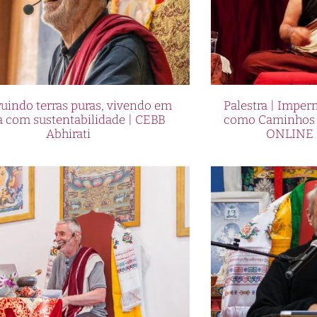
uindo terras puras, vivendo em
Palestra | Imper
a com sustentabilidade | CEBB
como Caminhos p
Abhirati
ONLINE 