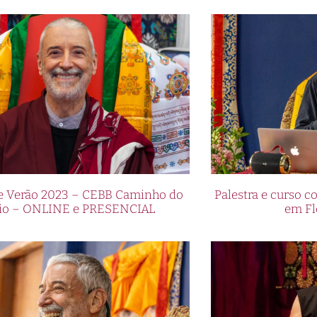
de Verão 2023 – CEBB Caminho do
Palestra e curso
io – ONLINE e PRESENCIAL
em Fl