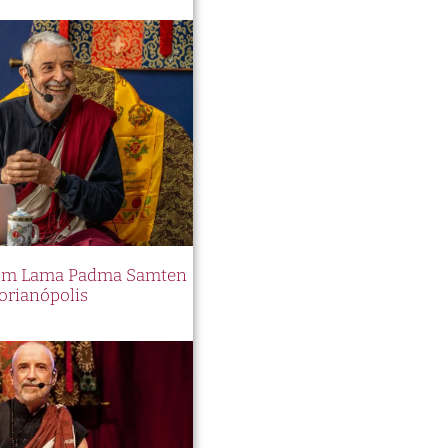
 com Lama Padma Samten
orianópolis