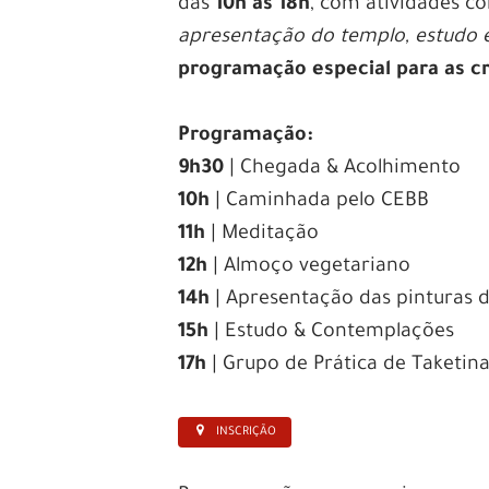
das
10h às 18h
, com atividades 
apresentação do templo, estudo 
programação especial para as c
Programação:
9h30
| Chegada & Acolhimento
10h
| Caminhada pelo CEBB
11h
| Meditação
12h
| Almoço vegetariano
14h
| Apresentação das pinturas 
15h
| Estudo & Contemplações
17h
| Grupo de Prática de Taketin
INSCRIÇÃO