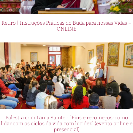
Retiro | Instruções Práticas do Buda para nossas Vidas –
ONLINE
Palestra com Lama Samten “Fins e recomeços: como
lidar com os ciclos da vida com lucidez” (evento online e
presencial)