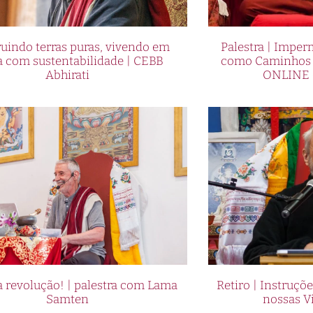
uindo terras puras, vivendo em
Palestra | Imper
a com sustentabilidade | CEBB
como Caminhos p
Abhirati
ONLINE 
 revolução! | palestra com Lama
Retiro | Instruçõ
Samten
nossas V