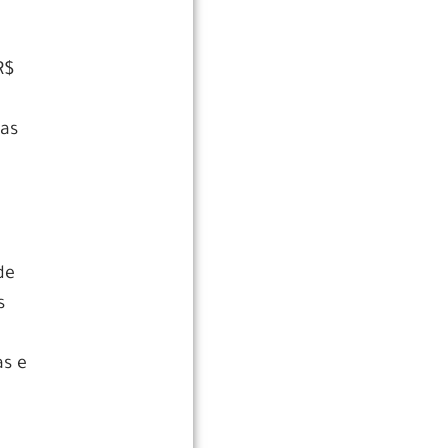
e
R$
 as
de
s
as e