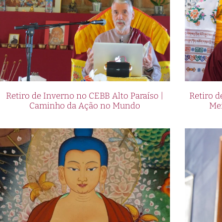
Retiro de Inverno no CEBB Alto Paraíso |
Retiro 
Caminho da Ação no Mundo
Me