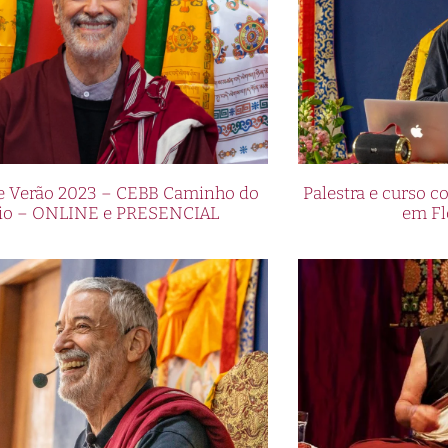
de Verão 2023 – CEBB Caminho do
Palestra e curso
io – ONLINE e PRESENCIAL
em Fl