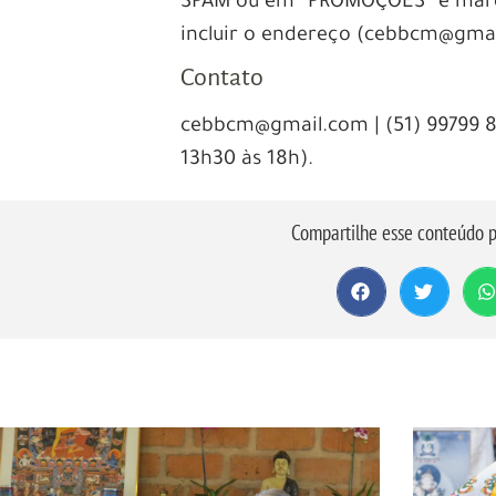
SPAM ou em “PROMOÇÕES” e marqu
incluir o endereço (cebbcm@gmail
Contato
cebbcm@gmail.com | (51) 99799 8
13h30 às 18h).
Compartilhe esse conteúdo p