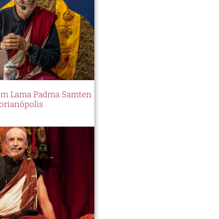
 com Lama Padma Samten
orianópolis