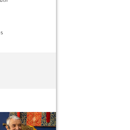
til
as