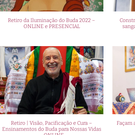
Retiro da Iluminação do Buda 2022 –
Constr
ONLINE e PRESENCIAL
sang
Retiro | Visão, Pacificação e Cura –
Façam a
Ensinamentos do Buda para Nossas Vidas