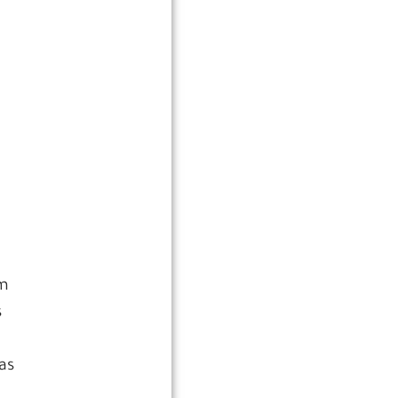
am
s
as