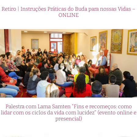
Retiro | Instruções Práticas do Buda para nossas Vidas –
ONLINE
Palestra com Lama Samten “Fins e recomeços: como
lidar com os ciclos da vida com lucidez” (evento online e
presencial)