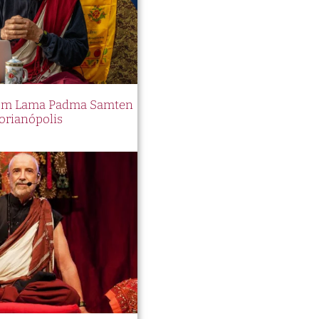
 com Lama Padma Samten
orianópolis