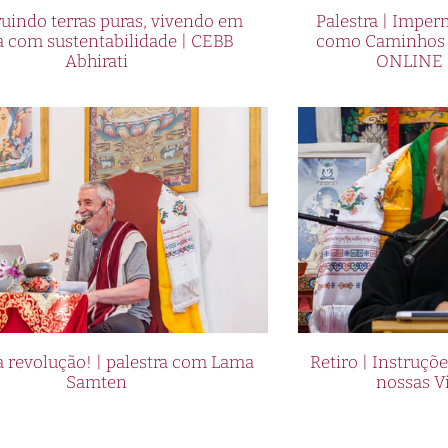
uindo terras puras, vivendo em
Palestra | Imper
a com sustentabilidade | CEBB
como Caminhos p
Abhirati
ONLINE 
 revolução! | palestra com Lama
Retiro | Instruçõ
Samten
nossas V