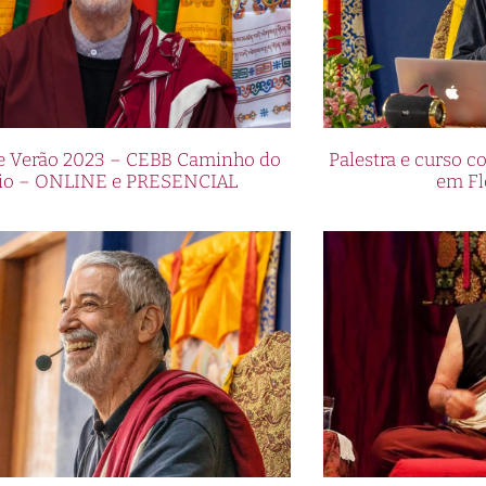
de Verão 2023 – CEBB Caminho do
Palestra e curso
io – ONLINE e PRESENCIAL
em Fl