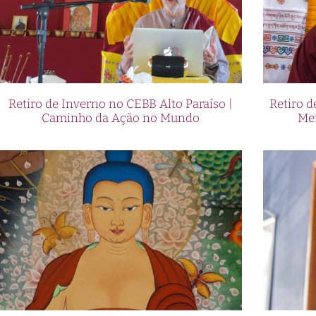
Retiro de Inverno no CEBB Alto Paraíso |
Retiro 
Caminho da Ação no Mundo
Me