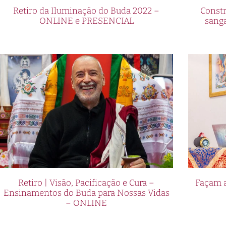
Retiro da Iluminação do Buda 2022 –
Constr
ONLINE e PRESENCIAL
sang
Retiro | Visão, Pacificação e Cura –
Façam a
Ensinamentos do Buda para Nossas Vidas
– ONLINE