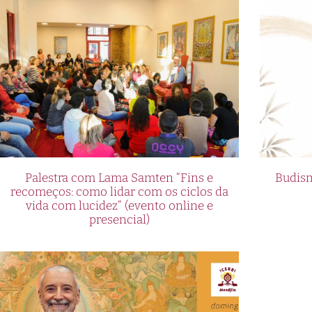
Palestra com Lama Samten “Fins e
Budism
recomeços: como lidar com os ciclos da
vida com lucidez” (evento online e
presencial)