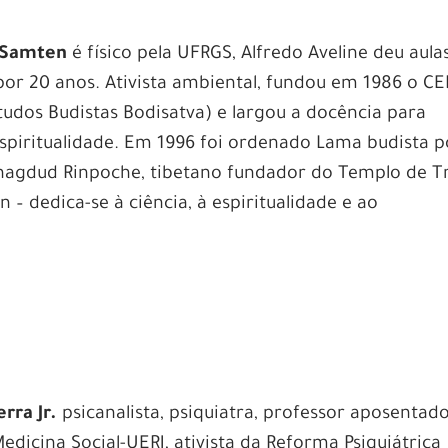
 Samten
é f
ísico pela UFRGS, Alfredo Aveline deu aula
por 20 anos. Ativista ambiental, fundou em 1986 o C
tudos Budistas Bodisatva) e largou a docência para
espiritualidade. Em 1996 foi ordenado Lama budista p
hagdud Rinpoche, tibetano fundador do Templo de T
 dedica-se à ciência, à espiritualidade e ao
rra Jr.
psicanalista, psiquiatra, professor aposentad
Medicina Social-UERJ, ativista da Reforma Psiquiátrica