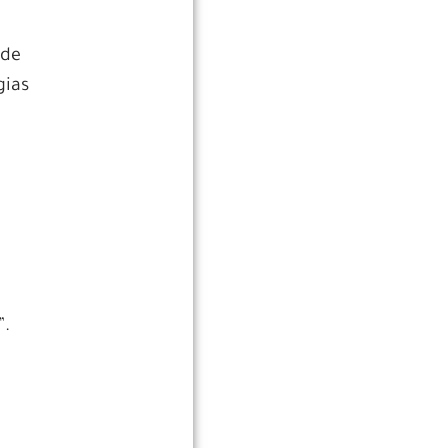
 de
gias
”.