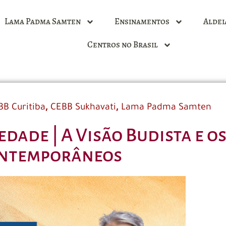
Lama Padma Samten
Ensinamentos
Aldei
Centros no Brasil
,
,
BB Curitiba
CEBB Sukhavati
Lama Padma Samten
dade | A Visão Budista e o
ntemporâneos