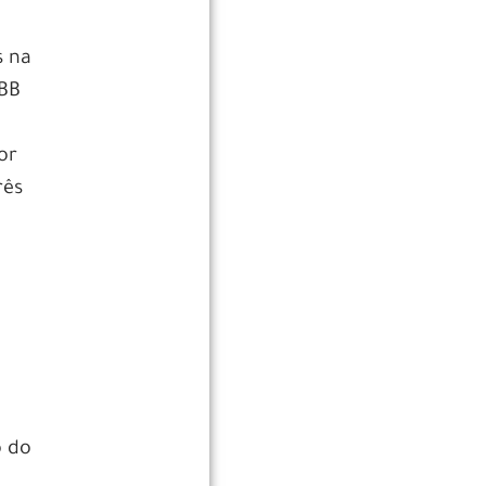
s na
EBB
or
rês
o do