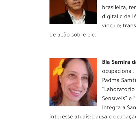
brasileira, t
digital e da 
vínculo; tra
de ação sobre ele.
Bia Samira d
ocupacional,
Padma Samten
“Laboratório
Sensíveis” e 
Integra a Sa
interesse atuais: pausa e ocupaçã